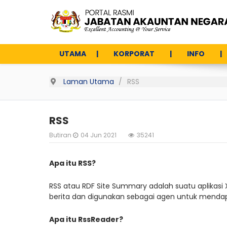
UTAMA
KORPORAT
INFO
Laman Utama
RSS
RSS
Butiran
04 Jun 2021
35241
Apa itu RSS?
RSS atau RDF Site Summary adalah suatu aplikasi 
berita dan digunakan sebagai agen untuk mendapa
Apa itu RssReader?