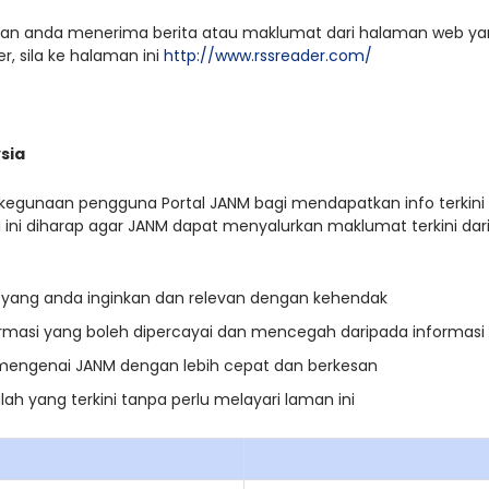
n anda menerima berita atau maklumat dari halaman web yang
, sila ke halaman ini
http://www.rssreader.com/
sia
k kegunaan pengguna Portal JANM bagi mendapatkan info terkin
i ini diharap agar JANM dapat menyalurkan maklumat terkini da
yang anda inginkan dan relevan dengan kehendak
masi yang boleh dipercayai dan mencegah daripada informasi 
mengenai JANM dengan lebih cepat dan berkesan
h yang terkini tanpa perlu melayari laman ini