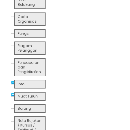
Belakang
Carta
Organisasi
Fungsi
Piagam
Pelanggan
Pencapaian
dan
Pengiktirafan
Info
Muat Turun
Borang
Nota Rujukan
/ Kursus /
Taklimat /