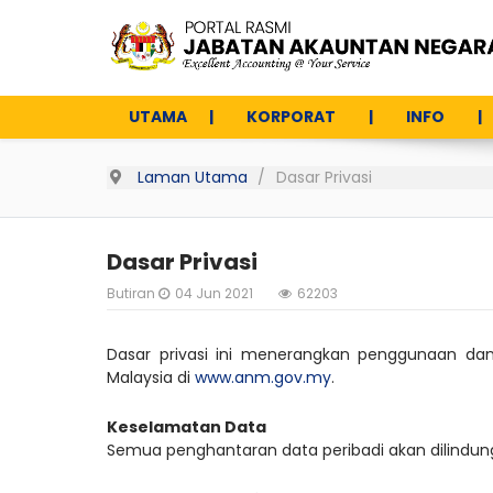
UTAMA
KORPORAT
INFO
Laman Utama
Dasar Privasi
Dasar Privasi
Butiran
04 Jun 2021
62203
Dasar privasi ini menerangkan penggunaan da
Malaysia di
www.anm.gov.my
.
Keselamatan Data
Semua penghantaran data peribadi akan dilindu