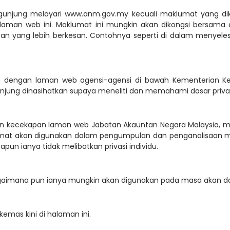
gunjung melayari www.anm.gov.my kecuali maklumat yang di
 laman web ini. Maklumat ini mungkin akan dikongsi bersam
n yang lebih berkesan. Contohnya seperti di dalam menyele
ngan laman web agensi-agensi di bawah Kementerian Kewang
njung dinasihatkan supaya meneliti dan memahami dasar privasi 
n kecekapan laman web Jabatan Akauntan Negara Malaysia, m
umat akan digunakan dalam pengumpulan dan penganalisaan
un ianya tidak melibatkan privasi individu.
bagaimana pun ianya mungkin akan digunakan pada masa akan d
ikemas kini di halaman ini.