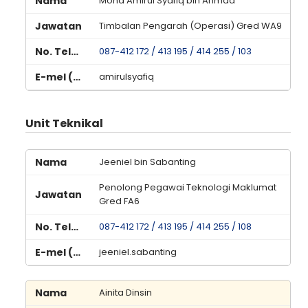
Mohd Amirul Syafiq bin Ahmad
Timbalan Pengarah (Operasi) Gred WA9
087-412 172 / 413 195 / 414 255 / 103
amirulsyafiq
Unit Teknikal
Jeeniel bin Sabanting
Penolong Pegawai Teknologi Maklumat
Gred FA6
087-412 172 / 413 195 / 414 255 / 108
jeeniel.sabanting
Ainita Dinsin