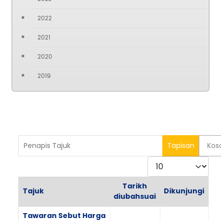
2022
2021
2020
2019
Penapis Tajuk
Tapisan
Kos
Paparkan
Tarikh
Tajuk
Dikunjungi
diubahsuai
Articles
Tawaran Sebut Harga